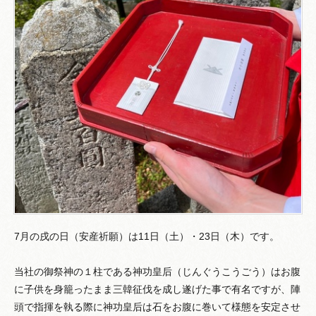
7月の戌の日（安産祈願）は11日（土）・23日（木）です。
当社の御祭神の１柱である神功皇后（じんぐうこうごう）はお腹
に子供を身籠ったまま三韓征伐を成し遂げた事で有名ですが、陣
頭で指揮を執る際に神功皇后は石をお腹に巻いて様態を安定させ