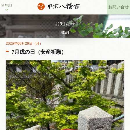
MENU
お問い合せ
甲宗八幡宮のご紹介
お知らせ
NEWS
年中行事
2026年06月29日（月）
ご参拝・ご祈願・お守り
7月戌の日（安産祈願）
神前結婚式
よくある質問
交通案内